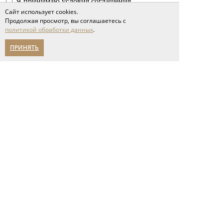
Я принимаю условия соглашения
политики обработки персональных данных
Сайт использует cookies.
Отправить
Продолжая просмотр, вы соглашаетесь с
политикой обработки данных
.
ПРИНЯТЬ
Полы
инженерная доска
паркет ёлка
широкоформатная доска
паркетная доска
модульный паркет
геометрический паркет
ламинат
кварцвиниловые полы
пробковые покрытия