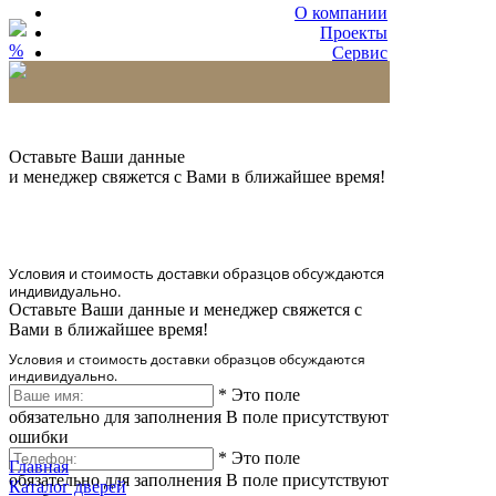
О компании
Проекты
%
Сервис
Партнерам
* Количество доставляемых образцов ограничено
в 6 шт.
Оставьте Ваши данные
и менеджер свяжется с Вами в ближайшее время!
Условия и стоимость доставки образцов обсуждаются
индивидуально.
Оставьте Ваши данные и менеджер свяжется с
Вами в ближайшее время!
Условия и стоимость доставки образцов обсуждаются
индивидуально.
*
Это поле
обязательно для заполнения
В поле присутствуют
ошибки
*
Это поле
Главная
обязательно для заполнения
В поле присутствуют
Каталог дверей