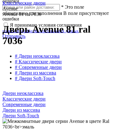
ошибки
Классические двери
*
Это поле
Avenue
обязательно для заполнения
В поле присутствуют
Avenue 81 ral 7036
ошибки
Я принимаю условия соглашения
Дверь Avenue 81 ral
политики обработки персональных данных
Отправить
7036
# Двери неоклассика
# Классические двери
# Современные двери
# Двери из массива
# Двери Soft-Touch
Двери неоклассика
Классические двери
Современные двери
Двери из массива
Двери Soft-Touch