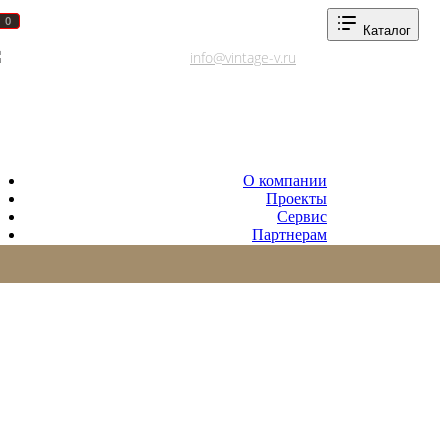
0
0
Каталог
Адреса салонов
info@vintage-v.ru
О компании
Проекты
Сервис
Партнерам