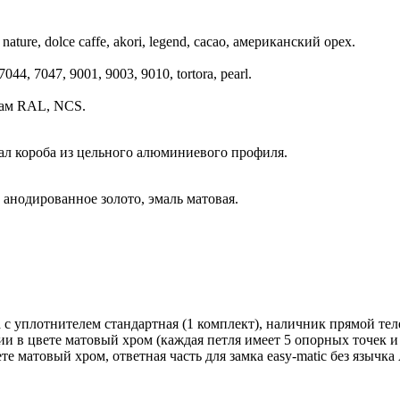
nature, dolce caffe, akori, legend, cacao, американский орех.
44, 7047, 9001, 9003, 9010, tortora, pearl.
гам RAL, NCS.
ал короба из цельного алюминиевого профиля.
 анодированное золото, эмаль матовая.
 с уплотнителем стандартная (1 комплект), наличник прямой теле
ии в цвете матовый хром (каждая петля имеет 5 опорных точек и 
 матовый хром, ответная часть для замка easy-matic без язычка