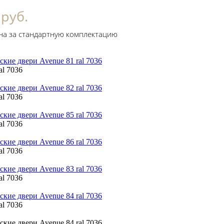
 руб.
на за стандартную комплектацию
al 7036
al 7036
al 7036
al 7036
al 7036
al 7036