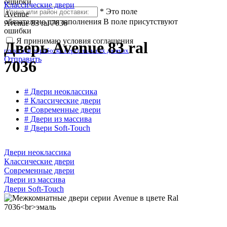
ошибки
Классические двери
*
Это поле
Avenue
обязательно для заполнения
В поле присутствуют
Avenue 83 ral 7036
ошибки
Я принимаю условия соглашения
Дверь Avenue 83 ral
политики обработки персональных данных
Отправить
7036
# Двери неоклассика
# Классические двери
# Современные двери
# Двери из массива
# Двери Soft-Touch
Двери неоклассика
Классические двери
Современные двери
Двери из массива
Двери Soft-Touch