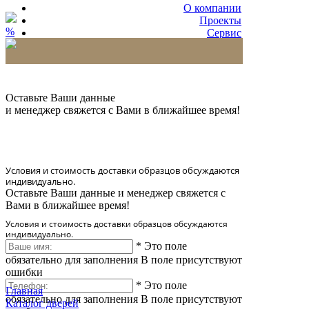
О компании
Проекты
%
Сервис
Партнерам
* Количество доставляемых образцов ограничено
в 6 шт.
Оставьте Ваши данные
и менеджер свяжется с Вами в ближайшее время!
Условия и стоимость доставки образцов обсуждаются
индивидуально.
Оставьте Ваши данные и менеджер свяжется с
Вами в ближайшее время!
Условия и стоимость доставки образцов обсуждаются
индивидуально.
*
Это поле
обязательно для заполнения
В поле присутствуют
ошибки
*
Это поле
Главная
обязательно для заполнения
В поле присутствуют
Каталог дверей