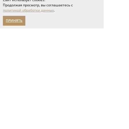
Отправить
Продолжая просмотр, вы соглашаетесь с
политикой обработки данных
.
ПРИНЯТЬ
Полы
инженерная доска
паркет ёлка
широкоформатная доска
паркетная доска
модульный паркет
геометрический паркет
ламинат
кварцвиниловые полы
пробковые покрытия
Двери