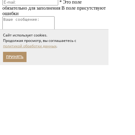
*
Это поле
обязательно для заполнения
В поле присутствуют
ошибки
Сайт использует cookies.
Продолжая просмотр, вы соглашаетесь с
политикой обработки данных
.
ПРИНЯТЬ
*
Это поле обязательно
для заполнения
Сообщение слишком короткое
Я принимаю условия соглашения
политики обработки персональных данных
Отправить