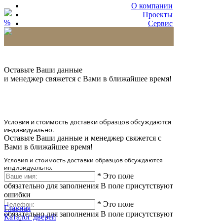
О компании
Проекты
%
Сервис
Партнерам
* Количество доставляемых образцов ограничено
в 6 шт.
Оставьте Ваши данные
и менеджер свяжется с Вами в ближайшее время!
Условия и стоимость доставки образцов обсуждаются
индивидуально.
Оставьте Ваши данные и менеджер свяжется с
Вами в ближайшее время!
Условия и стоимость доставки образцов обсуждаются
индивидуально.
*
Это поле
обязательно для заполнения
В поле присутствуют
ошибки
*
Это поле
Главная
обязательно для заполнения
В поле присутствуют
Каталог дверей