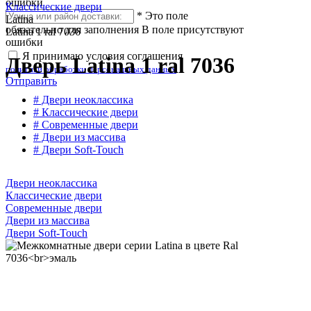
ошибки
Классические двери
*
Это поле
Latina
обязательно для заполнения
В поле присутствуют
Latina 1 ral 7036
ошибки
Я принимаю условия соглашения
Дверь Latina 1 ral 7036
политики обработки персональных данных
Отправить
# Двери неоклассика
# Классические двери
# Современные двери
# Двери из массива
# Двери Soft-Touch
Двери неоклассика
Классические двери
Современные двери
Двери из массива
Двери Soft-Touch