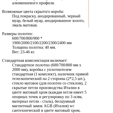
алюминиевого профиля.
Возможные цвета скрытого короба:
Под покраску, анодированный, черный
муар, белый муар, анодированное золото,
эмаль матовая.
Размеры полотен:
600/700/800/900 *
1900/2000/2100/2200/2300/2400 мм
Толщина полотна: 40 мм.
Вес: 23-46 кг.
Стандартная комплектация включает:
Стандартное полотно (600/700/800 мм х
2000 мм), коробка с уплотнителем
стандартная (1 комплект), наличник прямой
телескопический на 2 стороны (2*2,5 шт.),
стекло матовое (для полотен со стеклом), 2
скрытые петли производства Италии в
цвете матовый хром (каждая петля имеет 5
опорных точек и регулировку по 3 осям,
материал петли - сталь), бесшумный
магнитный замок AGB (Италия) wc
сантехнический в цвете матовый хром,