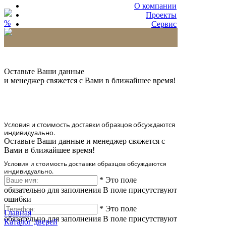
О компании
Проекты
%
Сервис
Партнерам
* Количество доставляемых образцов ограничено
в 6 шт.
Оставьте Ваши данные
и менеджер свяжется с Вами в ближайшее время!
Условия и стоимость доставки образцов обсуждаются
индивидуально.
Оставьте Ваши данные и менеджер свяжется с
Вами в ближайшее время!
Условия и стоимость доставки образцов обсуждаются
индивидуально.
*
Это поле
обязательно для заполнения
В поле присутствуют
ошибки
*
Это поле
Главная
обязательно для заполнения
В поле присутствуют
Каталог дверей