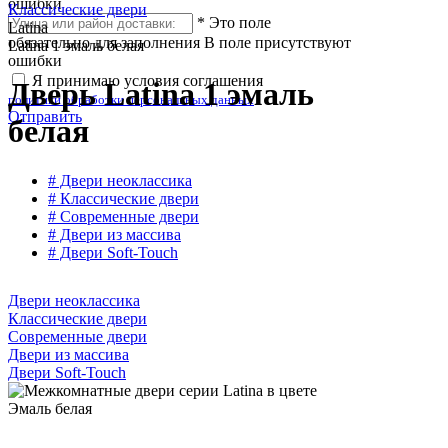
ошибки
Классические двери
*
Это поле
Latina
обязательно для заполнения
В поле присутствуют
Latina 1 эмаль белая
ошибки
Я принимаю условия соглашения
Дверь Latina 1 эмаль
политики обработки персональных данных
Отправить
белая
# Двери неоклассика
# Классические двери
# Современные двери
# Двери из массива
# Двери Soft-Touch
Двери неоклассика
Классические двери
Современные двери
Двери из массива
Двери Soft-Touch