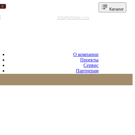
0
0
Каталог
Адреса салонов
info@vintage-v.ru
О компании
Проекты
Сервис
Партнерам