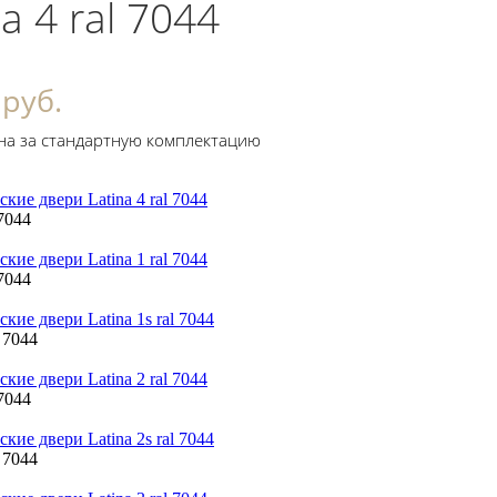
na 4 ral 7044
 руб.
на за стандартную комплектацию
 7044
 7044
l 7044
 7044
l 7044