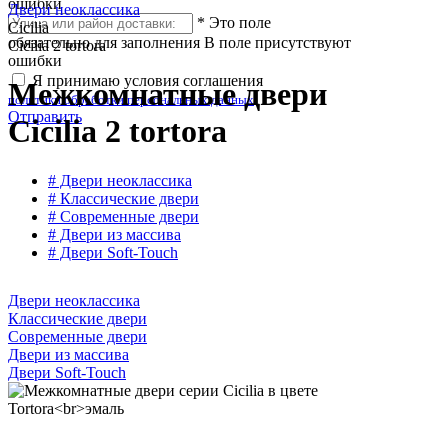
ошибки
Двери неоклассика
*
Это поле
Cicilia
обязательно для заполнения
В поле присутствуют
Cicilia 2 tortora
ошибки
Я принимаю условия соглашения
Межкомнатные двери
политики обработки персональных данных
Отправить
Cicilia 2 tortora
# Двери неоклассика
# Классические двери
# Современные двери
# Двери из массива
# Двери Soft-Touch
Двери неоклассика
Классические двери
Современные двери
Двери из массива
Двери Soft-Touch