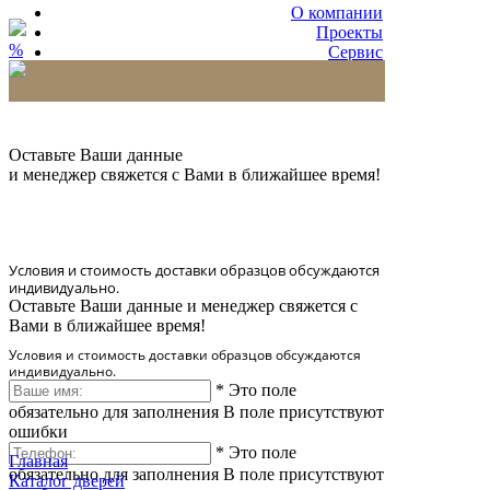
О компании
Проекты
%
Сервис
Партнерам
* Количество доставляемых образцов ограничено
в 6 шт.
Оставьте Ваши данные
и менеджер свяжется с Вами в ближайшее время!
Условия и стоимость доставки образцов обсуждаются
индивидуально.
Оставьте Ваши данные и менеджер свяжется с
Вами в ближайшее время!
Условия и стоимость доставки образцов обсуждаются
индивидуально.
*
Это поле
обязательно для заполнения
В поле присутствуют
ошибки
*
Это поле
Главная
обязательно для заполнения
В поле присутствуют
Каталог дверей