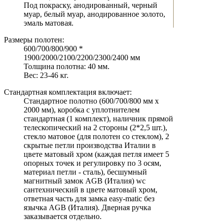
Под покраску, анодированный, черный
муар, белый муар, анодированное золото,
эмаль матовая.
Размеры полотен:
600/700/800/900 *
1900/2000/2100/2200/2300/2400 мм
Толщина полотна: 40 мм.
Вес: 23-46 кг.
Стандартная комплектация включает:
Стандартное полотно (600/700/800 мм х
2000 мм), коробка с уплотнителем
стандартная (1 комплект), наличник прямой
телескопический на 2 стороны (2*2,5 шт.),
стекло матовое (для полотен со стеклом), 2
скрытые петли производства Италии в
цвете матовый хром (каждая петля имеет 5
опорных точек и регулировку по 3 осям,
материал петли - сталь), бесшумный
магнитный замок AGB (Италия) wc
сантехнический в цвете матовый хром,
ответная часть для замка easy-matic без
язычка AGB (Италия). Дверная ручка
заказывается отдельно.