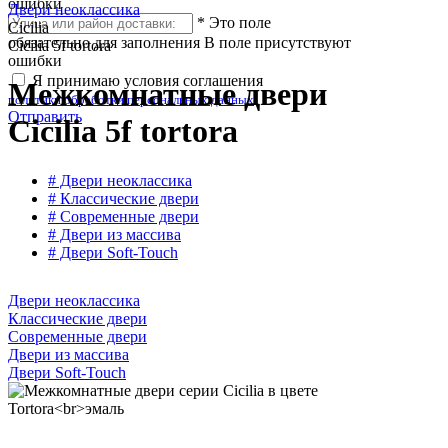
ошибки
Двери неоклассика
*
Это поле
Cicilia
обязательно для заполнения
В поле присутствуют
Cicilia 5f tortora
ошибки
Я принимаю условия соглашения
Межкомнатные двери
политики обработки персональных данных
Отправить
Cicilia 5f tortora
# Двери неоклассика
# Классические двери
# Современные двери
# Двери из массива
# Двери Soft-Touch
Двери неоклассика
Классические двери
Современные двери
Двери из массива
Двери Soft-Touch