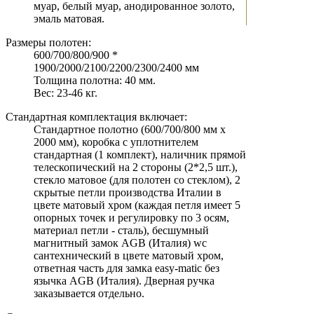
муар, белый муар, анодированное золото,
эмаль матовая.
Размеры полотен:
600/700/800/900 *
1900/2000/2100/2200/2300/2400 мм
Толщина полотна: 40 мм.
Вес: 23-46 кг.
Стандартная комплектация включает:
Стандартное полотно (600/700/800 мм х
2000 мм), коробка с уплотнителем
стандартная (1 комплект), наличник прямой
телескопический на 2 стороны (2*2,5 шт.),
стекло матовое (для полотен со стеклом), 2
скрытые петли производства Италии в
цвете матовый хром (каждая петля имеет 5
опорных точек и регулировку по 3 осям,
материал петли - сталь), бесшумный
магнитный замок AGB (Италия) wc
сантехнический в цвете матовый хром,
ответная часть для замка easy-matic без
язычка AGB (Италия). Дверная ручка
заказывается отдельно.