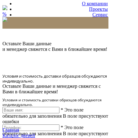
О компании
Проекты
%
Сервис
Партнерам
* Количество доставляемых образцов ограничено
в 6 шт.
Оставьте Ваши данные
и менеджер свяжется с Вами в ближайшее время!
Условия и стоимость доставки образцов обсуждаются
индивидуально.
Оставьте Ваши данные и менеджер свяжется с
Вами в ближайшее время!
Условия и стоимость доставки образцов обсуждаются
индивидуально.
*
Это поле
обязательно для заполнения
В поле присутствуют
ошибки
*
Это поле
Главная
обязательно для заполнения
В поле присутствуют
Каталог дверей