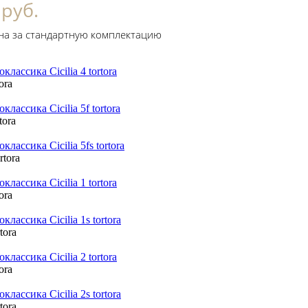
 руб.
на за стандартную комплектацию
tora
rtora
ortora
tora
rtora
tora
rtora