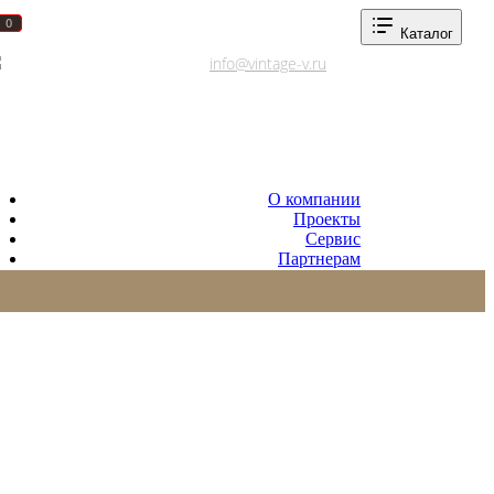
0
0
Каталог
Адреса салонов
info@vintage-v.ru
О компании
Проекты
Сервис
Партнерам