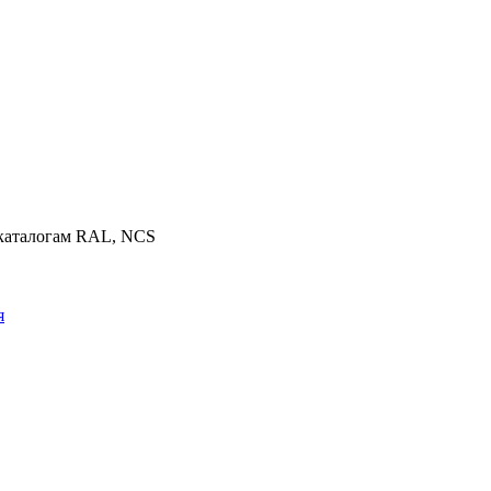
 каталогам RAL, NCS
я