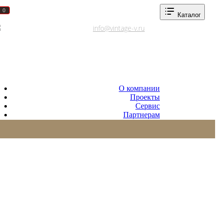
0
0
Каталог
Адреса салонов
info@vintage-v.ru
О компании
Проекты
Сервис
Партнерам