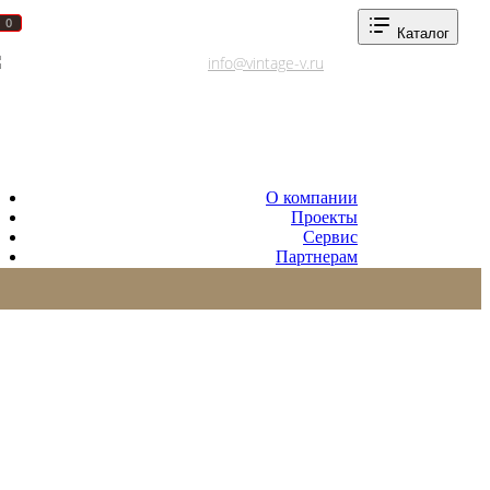
0
0
Каталог
Адреса салонов
info@vintage-v.ru
О компании
Проекты
Сервис
Партнерам