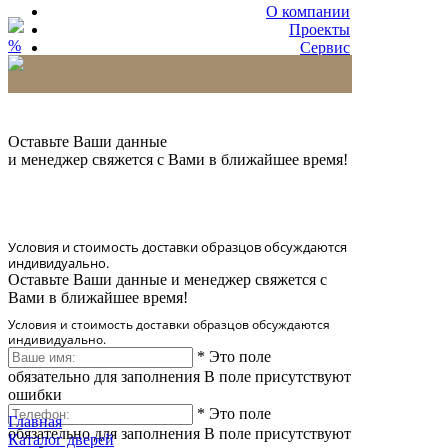
О компании
Проекты
%
Сервис
Партнерам
* Количество доставляемых образцов ограничено
в 6 шт.
Оставьте Ваши данные
и менеджер свяжется с Вами в ближайшее время!
Условия и стоимость доставки образцов обсуждаются
индивидуально.
Оставьте Ваши данные и менеджер свяжется с
Вами в ближайшее время!
Условия и стоимость доставки образцов обсуждаются
индивидуально.
*
Это поле
обязательно для заполнения
В поле присутствуют
ошибки
*
Это поле
Главная
обязательно для заполнения
В поле присутствуют
Каталог дверей