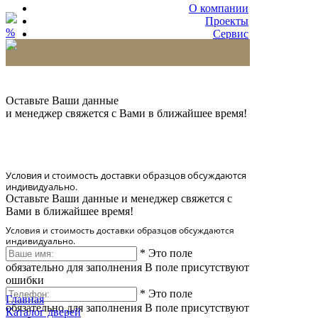
О компании
Проекты
%
Сервис
Партнерам
* Количество доставляемых образцов ограничено
в 6 шт.
Оставьте Ваши данные
и менеджер свяжется с Вами в ближайшее время!
Условия и стоимость доставки образцов обсуждаются
индивидуально.
Оставьте Ваши данные и менеджер свяжется с
Вами в ближайшее время!
Условия и стоимость доставки образцов обсуждаются
индивидуально.
*
Это поле
обязательно для заполнения
В поле присутствуют
ошибки
*
Это поле
Главная
обязательно для заполнения
В поле присутствуют
Каталог дверей