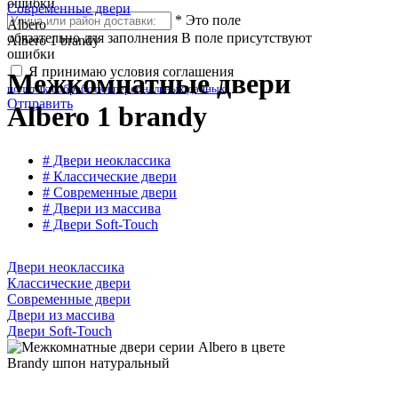
ошибки
Современные двери
*
Это поле
Albero
обязательно для заполнения
В поле присутствуют
Albero 1 brandy
ошибки
Я принимаю условия соглашения
Межкомнатные двери
политики обработки персональных данных
Отправить
Albero 1 brandy
# Двери неоклассика
# Классические двери
# Современные двери
# Двери из массива
# Двери Soft-Touch
Двери неоклассика
Классические двери
Современные двери
Двери из массива
Двери Soft-Touch