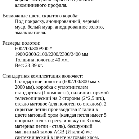
алюминиевого профиля.
Возможные цвета скрытого короба:
Под покраску, анодированный, черный
муар, белый муар, анодированное золото,
эмаль матовая.
Размеры полотен:
600/700/800/900 *
1900/2000/2100/2200/2300/2400 мм
Толщина полотна: 40 мм.
Вес: 23-39 кг.
Стандартная комплектация включает:
Стандартное полотно (600/700/800 мм х
2000 мм), коробка с уплотнителем
стандартная (1 комплект), наличник прямой
телескопический на 2 стороны (2*2,5 шт.),
стекло матовое (для полотен со стеклом), 2
скрытые петли производства Италии в
цвете матовый хром (каждая петля имеет 5
опорных точек и регулировку по 3 осям,
материал петли - сталь), бесшумный
магнитный замок AGB (Италия) wc
сантехнический в цвете матовый хром,