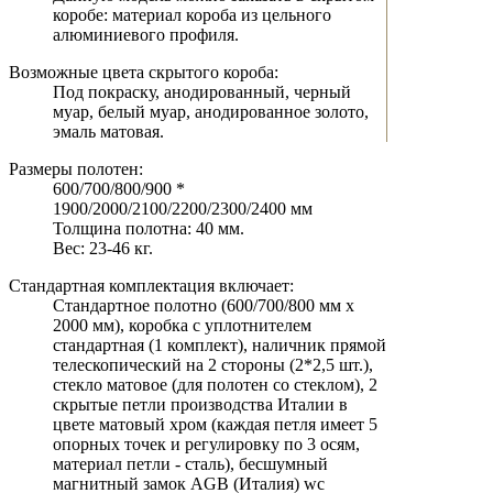
коробе: материал короба из цельного
алюминиевого профиля.
Возможные цвета скрытого короба:
Под покраску, анодированный, черный
муар, белый муар, анодированное золото,
эмаль матовая.
Размеры полотен:
600/700/800/900 *
1900/2000/2100/2200/2300/2400 мм
Толщина полотна: 40 мм.
Вес: 23-46 кг.
Стандартная комплектация включает:
Стандартное полотно (600/700/800 мм х
2000 мм), коробка с уплотнителем
стандартная (1 комплект), наличник прямой
телескопический на 2 стороны (2*2,5 шт.),
стекло матовое (для полотен со стеклом), 2
скрытые петли производства Италии в
цвете матовый хром (каждая петля имеет 5
опорных точек и регулировку по 3 осям,
материал петли - сталь), бесшумный
магнитный замок AGB (Италия) wc