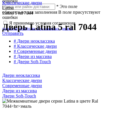
ошибки
Классические двери
*
Это поле
Latina
обязательно для заполнения
В поле присутствуют
Latina 5 ral 7044
ошибки
Я принимаю условия соглашения
Дверь Latina 5 ral 7044
политики обработки персональных данных
Отправить
# Двери неоклассика
# Классические двери
# Современные двери
# Двери из массива
# Двери Soft-Touch
Двери неоклассика
Классические двери
Современные двери
Двери из массива
Двери Soft-Touch