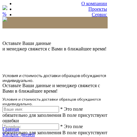
О компании
Проекты
%
Сервис
Партнерам
* Количество доставляемых образцов ограничено
в 6 шт.
Оставьте Ваши данные
и менеджер свяжется с Вами в ближайшее время!
Условия и стоимость доставки образцов обсуждаются
индивидуально.
Оставьте Ваши данные и менеджер свяжется с
Вами в ближайшее время!
Условия и стоимость доставки образцов обсуждаются
индивидуально.
*
Это поле
обязательно для заполнения
В поле присутствуют
ошибки
*
Это поле
Главная
обязательно для заполнения
В поле присутствуют
Каталог дверей