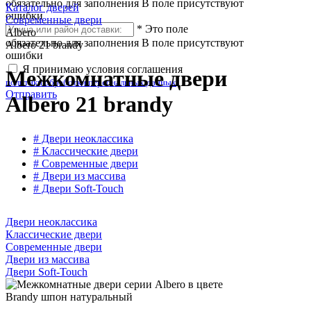
обязательно для заполнения
В поле присутствуют
Каталог дверей
ошибки
Современные двери
*
Это поле
Albero
обязательно для заполнения
В поле присутствуют
Albero 21 brandy
ошибки
Я принимаю условия соглашения
Межкомнатные двери
политики обработки персональных данных
Отправить
Albero 21 brandy
# Двери неоклассика
# Классические двери
# Современные двери
# Двери из массива
# Двери Soft-Touch
Двери неоклассика
Классические двери
Современные двери
Двери из массива
Двери Soft-Touch