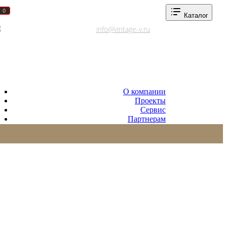
0
0
Каталог
Адреса салонов
info@vintage-v.ru
О компании
Проекты
Сервис
Партнерам