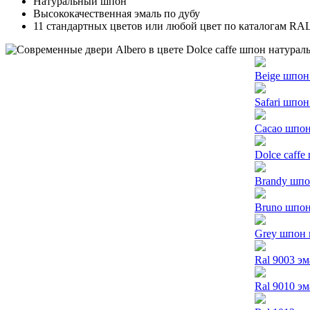
Натуральный шпон
Высококачественная эмаль по дубу
11 стандартных цветов или любой цвет по каталогам RA
Beige шпон
Safari шпо
Cacao шпон
Dolce caff
Brandy шпо
Bruno шпон
Grey шпон 
Ral 9003 э
Ral 9010 э