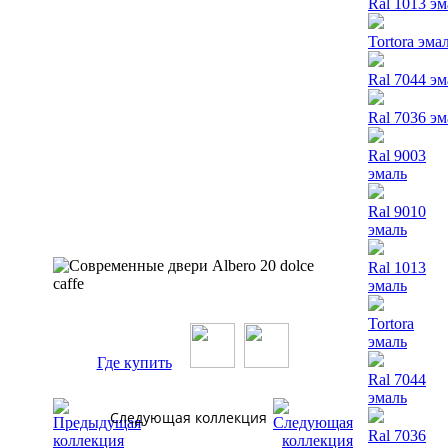
Ral 1013 э
Tortora эма
Ral 7044 э
Ral 7036 э
Ral 9003
эмаль
Ral 9010
эмаль
Ral 1013
эмаль
Tortora
эмаль
Где купить
Ral 7044
эмаль
Следующая коллекция
Ral 7036