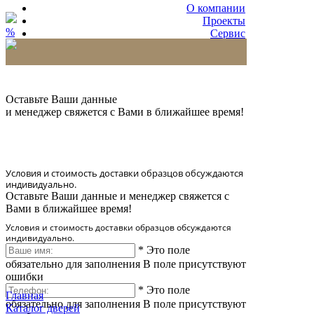
О компании
Проекты
%
Сервис
Партнерам
* Количество доставляемых образцов ограничено
в 6 шт.
Оставьте Ваши данные
и менеджер свяжется с Вами в ближайшее время!
Условия и стоимость доставки образцов обсуждаются
индивидуально.
Оставьте Ваши данные и менеджер свяжется с
Вами в ближайшее время!
Условия и стоимость доставки образцов обсуждаются
индивидуально.
*
Это поле
обязательно для заполнения
В поле присутствуют
ошибки
*
Это поле
Главная
обязательно для заполнения
В поле присутствуют
Каталог дверей