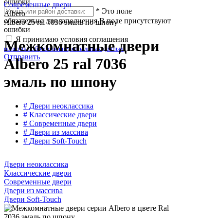
ошибки
Современные двери
*
Это поле
Albero
обязательно для заполнения
В поле присутствуют
Albero 25 ral 7036 эмаль по шпону
ошибки
Я принимаю условия соглашения
Межкомнатные двери
политики обработки персональных данных
Отправить
Albero 25 ral 7036
эмаль по шпону
# Двери неоклассика
# Классические двери
# Современные двери
# Двери из массива
# Двери Soft-Touch
Двери неоклассика
Классические двери
Современные двери
Двери из массива
Двери Soft-Touch