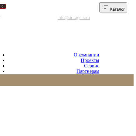
0
0
Каталог
Адреса салонов
info@vintage-v.ru
О компании
Проекты
Сервис
Партнерам