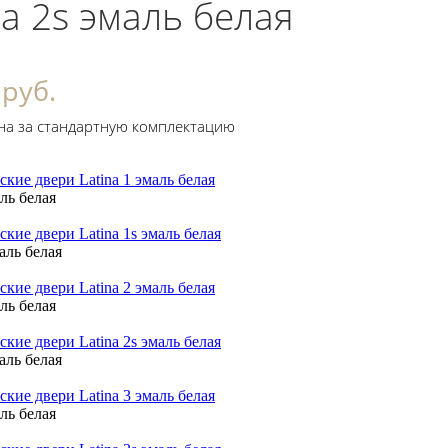
na 2s эмаль белая
 руб.
на за стандартную комплектацию
аль белая
маль белая
аль белая
маль белая
аль белая