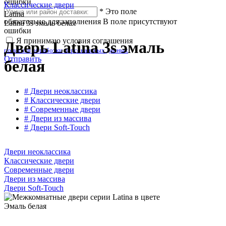
ошибки
Классические двери
*
Это поле
Latina
обязательно для заполнения
В поле присутствуют
Latina 3s эмаль белая
ошибки
Я принимаю условия соглашения
Дверь Latina 3s эмаль
политики обработки персональных данных
Отправить
белая
# Двери неоклассика
# Классические двери
# Современные двери
# Двери из массива
# Двери Soft-Touch
Двери неоклассика
Классические двери
Современные двери
Двери из массива
Двери Soft-Touch