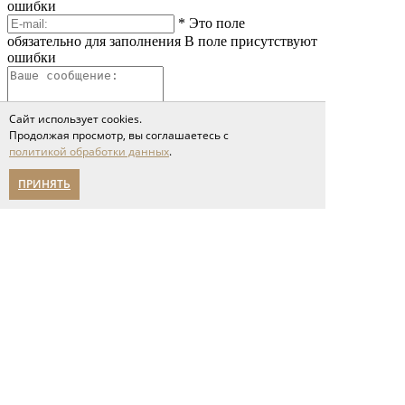
ошибки
*
Это поле
обязательно для заполнения
В поле присутствуют
ошибки
Сайт использует cookies.
Продолжая просмотр, вы соглашаетесь с
политикой обработки данных
.
ПРИНЯТЬ
*
Это поле обязательно
для заполнения
Сообщение слишком короткое
Я принимаю условия соглашения
политики обработки персональных данных
Отправить