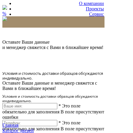
О компании
Проекты
%
Сервис
Партнерам
* Количество доставляемых образцов ограничено
в 6 шт.
Оставьте Ваши данные
и менеджер свяжется с Вами в ближайшее время!
Условия и стоимость доставки образцов обсуждаются
индивидуально.
Оставьте Ваши данные и менеджер свяжется с
Вами в ближайшее время!
Условия и стоимость доставки образцов обсуждаются
индивидуально.
*
Это поле
обязательно для заполнения
В поле присутствуют
ошибки
*
Это поле
Главная
обязательно для заполнения
В поле присутствуют
Каталог дверей