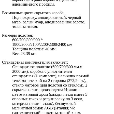
алюминиевого профиля.
Возможные цвета скрытого короба:
Под покраску, анодированный, черный
муар, белый муар, анодированное золото,
эмаль матовая.
Размеры полотен:
600/700/800/900 *
1900/2000/2100/2200/2300/2400 мм
Толщина полотна: 40 мм.
Вес: 23-39 кг.
Стандартная комплектация включает:
Стандартное полотно (600/700/800 мм х
2000 мм), коробка с уплотнителем
стандартная (1 комплект), наличник прямой
телескопический на 2 стороны (2*2,5 шт.),
стекло матовое (для полотен со стеклом), 2
скрытые петли производства Италии в
цвете матовый хром (каждая петля имеет 5
опорных точек и регулировку по 3 осям,
материал петли - сталь), бесшумный
магнитный замок AGB (Италия) wc
сантехнический в цвете матовый хром,