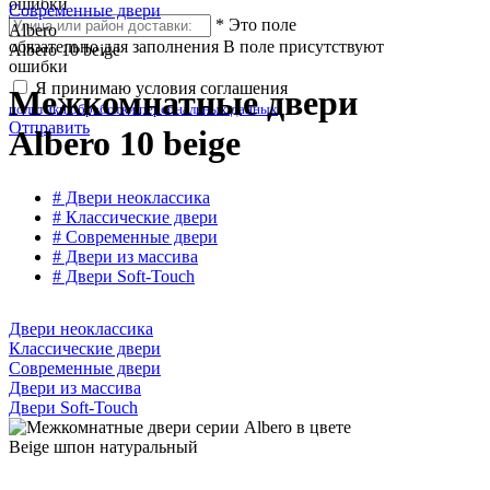
ошибки
Современные двери
*
Это поле
Albero
обязательно для заполнения
В поле присутствуют
Albero 10 beige
ошибки
Я принимаю условия соглашения
Межкомнатные двери
политики обработки персональных данных
Отправить
Albero 10 beige
# Двери неоклассика
# Классические двери
# Современные двери
# Двери из массива
# Двери Soft-Touch
Двери неоклассика
Классические двери
Современные двери
Двери из массива
Двери Soft-Touch