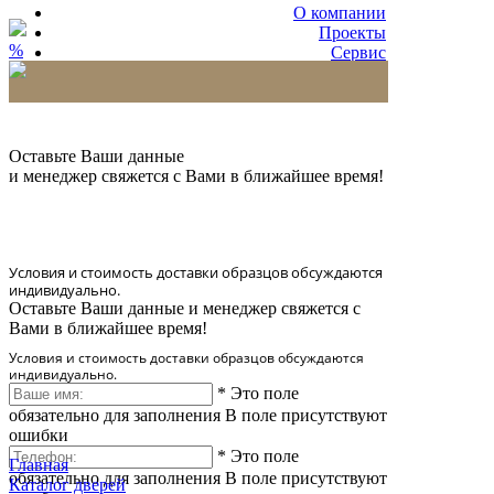
О компании
Проекты
%
Сервис
Партнерам
* Количество доставляемых образцов ограничено
в 6 шт.
Оставьте Ваши данные
и менеджер свяжется с Вами в ближайшее время!
Условия и стоимость доставки образцов обсуждаются
индивидуально.
Оставьте Ваши данные и менеджер свяжется с
Вами в ближайшее время!
Условия и стоимость доставки образцов обсуждаются
индивидуально.
*
Это поле
обязательно для заполнения
В поле присутствуют
ошибки
*
Это поле
Главная
обязательно для заполнения
В поле присутствуют
Каталог дверей