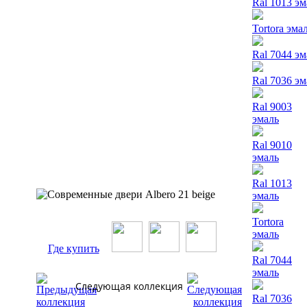
Ral 1013 э
Tortora эма
Ral 7044 э
Ral 7036 э
Ral 9003
эмаль
Ral 9010
эмаль
Ral 1013
эмаль
Tortora
эмаль
Где купить
Ral 7044
эмаль
Следующая коллекция
Ral 7036