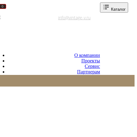
0
0
Каталог
Адреса салонов
info@vintage-v.ru
О компании
Проекты
Сервис
Партнерам