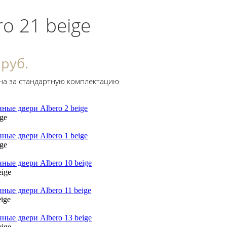
ro 21 beige
 руб.
на за стандартную комплектацию
ige
ige
eige
eige
eige