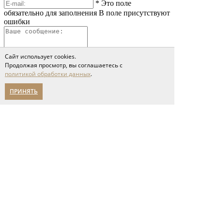
*
Это поле
обязательно для заполнения
В поле присутствуют
ошибки
Сайт использует cookies.
Продолжая просмотр, вы соглашаетесь с
политикой обработки данных
.
ПРИНЯТЬ
*
Это поле обязательно
для заполнения
Сообщение слишком короткое
Я принимаю условия соглашения
политики обработки персональных данных
Отправить