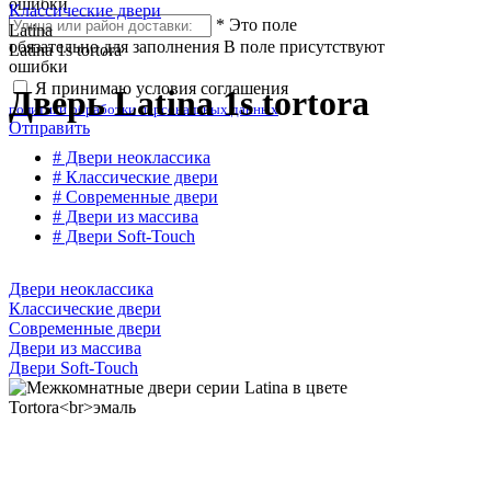
ошибки
Классические двери
*
Это поле
Latina
обязательно для заполнения
В поле присутствуют
Latina 1s tortora
ошибки
Я принимаю условия соглашения
Дверь Latina 1s tortora
политики обработки персональных данных
Отправить
# Двери неоклассика
# Классические двери
# Современные двери
# Двери из массива
# Двери Soft-Touch
Двери неоклассика
Классические двери
Современные двери
Двери из массива
Двери Soft-Touch