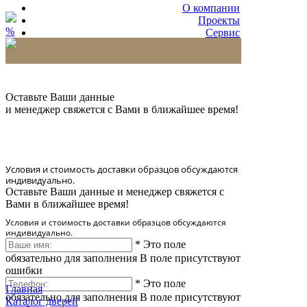
О компании
Проекты
%
Сервис
Партнерам
* Количество доставляемых образцов ограничено
в 6 шт.
Оставьте Ваши данные
и менеджер свяжется с Вами в ближайшее время!
Условия и стоимость доставки образцов обсуждаются
индивидуально.
Оставьте Ваши данные и менеджер свяжется с
Вами в ближайшее время!
Условия и стоимость доставки образцов обсуждаются
индивидуально.
*
Это поле
обязательно для заполнения
В поле присутствуют
ошибки
*
Это поле
Главная
обязательно для заполнения
В поле присутствуют
Каталог дверей