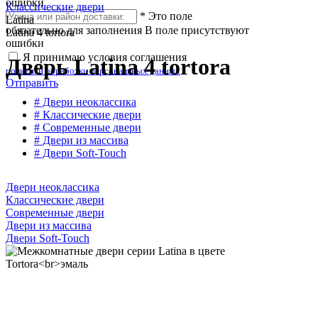
ошибки
Классические двери
*
Это поле
Latina
обязательно для заполнения
В поле присутствуют
Latina 4 tortora
ошибки
Я принимаю условия соглашения
Дверь Latina 4 tortora
политики обработки персональных данных
Отправить
# Двери неоклассика
# Классические двери
# Современные двери
# Двери из массива
# Двери Soft-Touch
Двери неоклассика
Классические двери
Современные двери
Двери из массива
Двери Soft-Touch