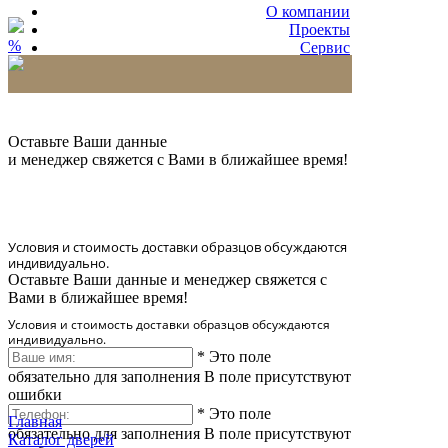
О компании
Проекты
%
Сервис
Партнерам
* Количество доставляемых образцов ограничено
в 6 шт.
Оставьте Ваши данные
и менеджер свяжется с Вами в ближайшее время!
Условия и стоимость доставки образцов обсуждаются
индивидуально.
Оставьте Ваши данные и менеджер свяжется с
Вами в ближайшее время!
Условия и стоимость доставки образцов обсуждаются
индивидуально.
*
Это поле
обязательно для заполнения
В поле присутствуют
ошибки
*
Это поле
Главная
обязательно для заполнения
В поле присутствуют
Каталог дверей