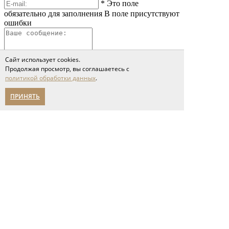
*
Это поле
обязательно для заполнения
В поле присутствуют
ошибки
Сайт использует cookies.
Продолжая просмотр, вы соглашаетесь с
политикой обработки данных
.
ПРИНЯТЬ
*
Это поле обязательно
для заполнения
Сообщение слишком короткое
Я принимаю условия соглашения
политики обработки персональных данных
Отправить