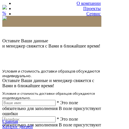
О компании
Проекты
%
Сервис
Партнерам
* Количество доставляемых образцов ограничено
в 6 шт.
Оставьте Ваши данные
и менеджер свяжется с Вами в ближайшее время!
Условия и стоимость доставки образцов обсуждаются
индивидуально.
Оставьте Ваши данные и менеджер свяжется с
Вами в ближайшее время!
Условия и стоимость доставки образцов обсуждаются
индивидуально.
*
Это поле
обязательно для заполнения
В поле присутствуют
ошибки
*
Это поле
Главная
обязательно для заполнения
В поле присутствуют
Каталог дверей