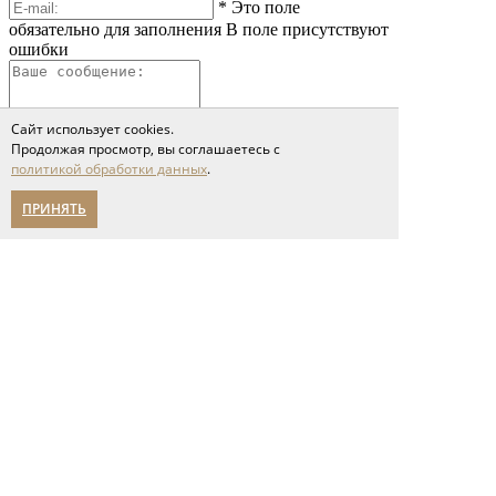
*
Это поле
обязательно для заполнения
В поле присутствуют
ошибки
Сайт использует cookies.
Продолжая просмотр, вы соглашаетесь с
политикой обработки данных
.
ПРИНЯТЬ
*
Это поле обязательно
для заполнения
Сообщение слишком короткое
Я принимаю условия соглашения
политики обработки персональных данных
Отправить