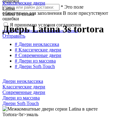
ошибки
Классические двери
*
Это поле
Latina
обязательно для заполнения
В поле присутствуют
Latina 3s tortora
ошибки
Я принимаю условия соглашения
Дверь Latina 3s tortora
политики обработки персональных данных
Отправить
# Двери неоклассика
# Классические двери
# Современные двери
# Двери из массива
# Двери Soft-Touch
Двери неоклассика
Классические двери
Современные двери
Двери из массива
Двери Soft-Touch